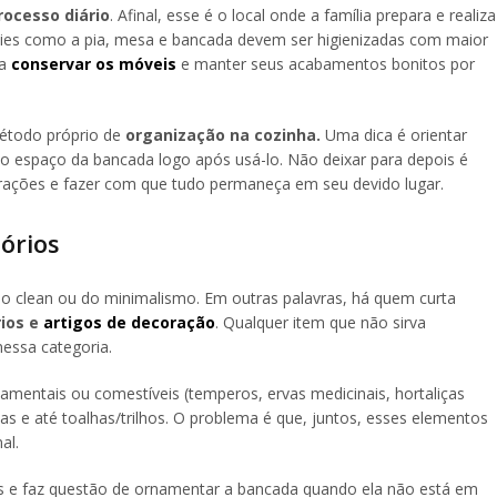
rocesso diário
. Afinal, esse é o local onde a família prepara e realiza
rfícies como a pia, mesa e bancada devem ser higienizadas com maior
ra
conservar os móveis
e manter seus acabamentos bonitos por
método próprio de
organização na cozinha.
Uma dica é orientar
 o espaço da bancada logo após usá-lo. Não deixar para depois é
strações e fazer com que tudo permaneça em seu devido lugar.
sórios
lo clean ou do minimalismo. Em outras palavras, há quem curta
rios e
artigos de decoração
. Qualquer item que não sirva
nessa categoria.
amentais ou comestíveis (temperos, ervas medicinais, hortaliças
bidas e até toalhas/trilhos. O problema é que, juntos, esses elementos
al.
es e faz questão de ornamentar a bancada quando ela não está em