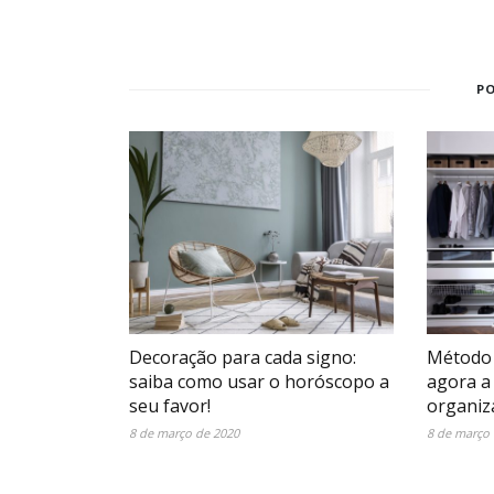
P
Decoração para cada signo:
Método 
saiba como usar o horóscopo a
agora a
seu favor!
organiz
8 de março de 2020
8 de março