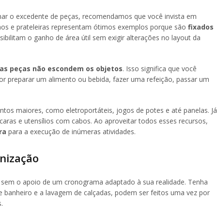
enar o excedente de peças, recomendamos que você invista em
hos e prateleiras representam ótimos exemplos porque são
fixados
sibilitam o ganho de área útil sem exigir alterações no layout da
as peças não escondem os objetos
. Isso significa que você
or preparar um alimento ou bebida, fazer uma refeição, passar um
tos maiores, como eletroportáteis, jogos de potes e até panelas. Já
caras e utensílios com cabos. Ao aproveitar todos esses recursos,
ra
para a execução de inúmeras atividades.
anização
cos sem o apoio de um cronograma adaptado à sua realidade. Tenha
 banheiro e a lavagem de calçadas, podem ser feitos uma vez por
.