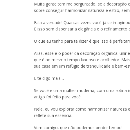
Muita gente tem me perguntado, se a decoração or
sobre conseguir harmonizar natureza e estilo, sem 
Fala a verdade! Quantas vezes você já se imagin
E isso sem dispensar a elegância e o refinament
O que eu tenho para te dizer é que isso é perfeita
Aliás, esse é o poder da decoração orgânica: unir 
que é ao mesmo tempo luxuoso e acolhedor. Mais 
sua casa em um refúgio de tranquilidade e bem-est
E te digo mais…
Se você é uma mulher moderna, com uma rotina int
artigo foi feito para você.
Nele, eu vou explorar como harmonizar natureza
reflete sua essência.
Vem comigo, que não podemos perder tempo!